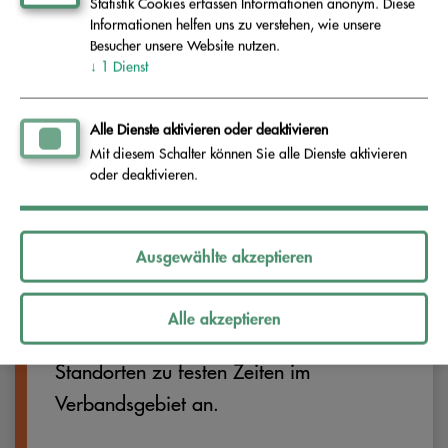
Statistik Cookies erfassen Informationen anonym. Diese
Informationen helfen uns zu verstehen, wie unsere
Besucher unsere Website nutzen.
↓
1
Dienst
Alle Dienste aktivieren oder deaktivieren
Mit diesem Schalter können Sie alle Dienste aktivieren
Schadstoffe
oder deaktivieren.
Sie können beim Schadstoffmobil Abfälle
Ausgewählte akzeptieren
mit problematischen Inhalts­stoffen
kostenfrei abgeben. Das Schadstoffmobil
Alle akzeptieren
steuert regelmäßig eine Reihe von festen
Standorten zu festen Zeiten im
Verbandsgebiet an.