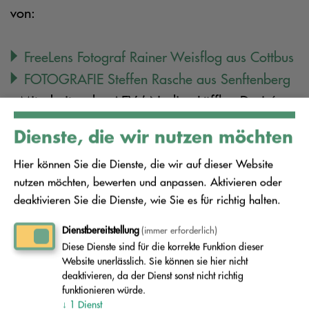
von:
FreeLens Fotograf Rainer Weisflog aus Cottbus
FOTOGRAFIE Steffen Rasche aus Senftenberg
- Mitarbeiter des AEV ( Nadine Löffler, Desiré
Walther, Björn Naumann)
Dienste, die wir nutzen möchten
Hier können Sie die Dienste, die wir auf dieser Website
Der Urheber ist unter den Bildern oder in
nutzen möchten, bewerten und anpassen. Aktivieren oder
unmittelbarer Nähe der Bilder vermerkt.
deaktivieren Sie die Dienste, wie Sie es für richtig halten.
Dienstbereitstellung
(immer erforderlich)
Elektronischer Verwaltungszugang:
Diese Dienste sind für die korrekte Funktion dieser
Website unerlässlich. Sie können sie hier nicht
Die vom AEV angegebenen E-Mail-Adressen
deaktivieren, da der Dienst sonst nicht richtig
dienen nur zum Empfang einfacher Mitteilungen
funktionieren würde.
↓
1
Dienst