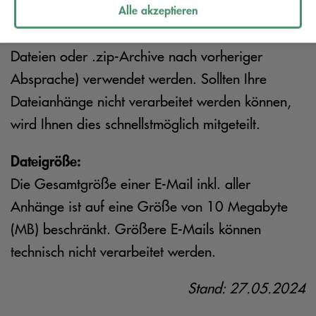
Programmierungen (Makros) oder ein
Alle akzeptieren
Kennwortschutz (Ausnahme – verschlüsselte .pdf-
Dateien oder .zip-Archive nach vorheriger
Absprache) verwendet werden. Sollten Ihre
Dateianhänge nicht verarbeitet werden können,
wird Ihnen dies schnellstmöglich mitgeteilt.
Dateigröße:
Die Gesamtgröße einer E-Mail inkl. aller
Anhänge ist auf eine Größe von 10 Megabyte
(MB) beschränkt. Größere E-Mails können
technisch nicht verarbeitet werden.
Stand: 27.05.2024