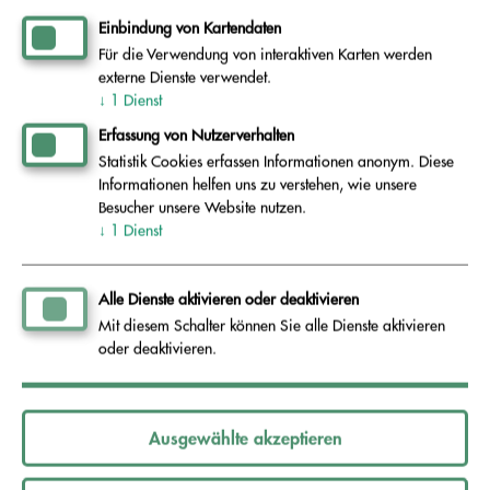
ohne Signatur und/oder Verschlüsselung.
Einbindung von Kartendaten
Für die Verwendung von interaktiven Karten werden
Möchten Sie Ihrer E-Mail Dateianhänge zur
externe Dienste verwendet.
Weiterverarbeitung beifügen, beachten Sie bitte,
↓
1
Dienst
dass derzeit vom AEV folgende Dateiformate
Erfassung von Nutzerverhalten
Statistik Cookies erfassen Informationen anonym. Diese
problemlos verarbeitet werden können:
Informationen helfen uns zu verstehen, wie unsere
Besucher unsere Website nutzen.
Portable Document Format (.pdf)
↓
1
Dienst
Textdateien (.rtf oder .txt)
Alle Dienste aktivieren oder deaktivieren
Mit diesem Schalter können Sie alle Dienste aktivieren
oder deaktivieren.
Weitere Formate werden nur nach ausdrücklicher
Zustimmung des AEV angenommen. In allen
Dateianhängen dürfen keine ausführbaren
Ausgewählte akzeptieren
Codes, automatisierte Abläufe,