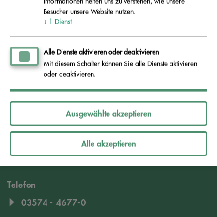
Informationen helfen uns zu verstehen, wie unsere
Weitere Informationen dazu bietet der
Besucher unsere Website nutzen.
Naturschutzbund Deutschland (NABU) e.V.
↓
1
Dienst
Tipps für weniger Müll beim Getränkekauf
Alle Dienste aktivieren oder deaktivieren
Mit diesem Schalter können Sie alle Dienste aktivieren
oder deaktivieren.
Abfallentsorgungsverband Schwarze
Ausgewählte akzeptieren
Elster
Hüttenstraße 1c
Alle akzeptieren
01979 Lauchhammer
Telefon
03574 - 4677-0