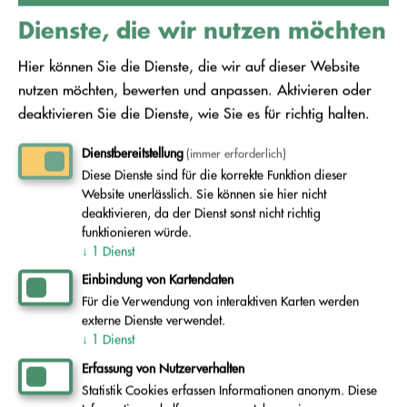
Dienste, die wir nutzen möchten
Hier können Sie die Dienste, die wir auf dieser Website
nutzen möchten, bewerten und anpassen. Aktivieren oder
deaktivieren Sie die Dienste, wie Sie es für richtig halten.
Willkommen
Vermeidung
Unser Ratgeber
Dienstbereitstellung
(immer erforderlich)
Mehrweg statt Einweg
Diese Dienste sind für die korrekte Funktion dieser
Website unerlässlich. Sie können sie hier nicht
Kaufen Sie ihre Getränke in Mehrwegflaschen.
deaktivieren, da der Dienst sonst nicht richtig
funktionieren würde.
Bis zu 15 mal kann eine PET-Mehrwegflasche
↓
1
Dienst
wieder befüllt werden, bis zu 50mal sogar eine
Einbindung von Kartendaten
Glasflasche. Die PET-Mehrwegflaschen erkennen
Für die Verwendung von interaktiven Karten werden
externe Dienste verwendet.
Sie am entsprechenden Symbol, das sich auf
↓
1
Dienst
jeder dieser Flaschen befindet.
Erfassung von Nutzerverhalten
Statistik Cookies erfassen Informationen anonym. Diese