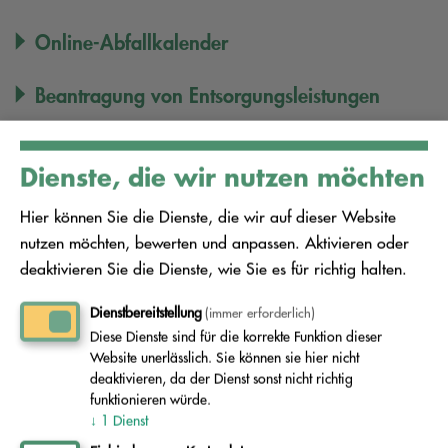
Online-Abfallkalender
Beantragung von Entsorgungsleistungen
Anmeldung Sperrmüll bis 6 qm
Dienste, die wir nutzen möchten
Tourenplan unseres Schadstoffmobils
Hier können Sie die Dienste, die wir auf dieser Website
nutzen möchten, bewerten und anpassen. Aktivieren oder
Download aktueller Medien
deaktivieren Sie die Dienste, wie Sie es für richtig halten.
Ihr persönlicher Kontakt:
Dienstbereitstellung
(immer erforderlich)
Diese Dienste sind für die korrekte Funktion dieser
Website unerlässlich. Sie können sie hier nicht
Der Abfallentsorgungsverband Schwarze Elster
deaktivieren, da der Dienst sonst nicht richtig
steht Ihnen als kompetenter Dienstleister bei allen
funktionieren würde.
↓
1
Dienst
Fragen rund um Abfallvermeidung,