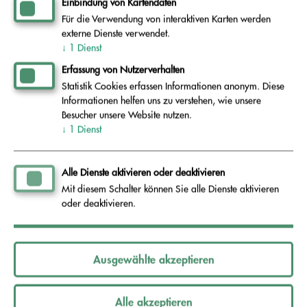
Einbindung von Kartendaten
Abfallverwertung oder Abfallbeseitigung zur
Für die Verwendung von interaktiven Karten werden
Seite.
externe Dienste verwendet.
↓
1
Dienst
Erfassung von Nutzerverhalten
03574 - 4677-0
Sie erreichen uns unter
,
per E-
Statistik Cookies erfassen Informationen anonym. Diese
aev@schwarze-elster.de
Mail an:
oder über
Informationen helfen uns zu verstehen, wie unsere
Besucher unsere Website nutzen.
Kontaktformular
unser
.
↓
1
Dienst
Bei Bedarf klären wir Ihr Abfallproblem im
Alle Dienste aktivieren oder deaktivieren
Rahmen eines Vororttermins oder vermitteln Sie
Mit diesem Schalter können Sie alle Dienste aktivieren
oder deaktivieren.
zu den regionalen Entsorgungsunternehmen und
bieten Hilfestellung bei der Kontaktaufnahme.
Ausgewählte akzeptieren
Alle akzeptieren