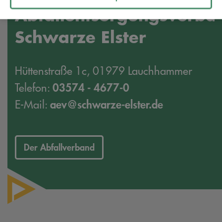
Abfallentsorgungsverba
Schwarze Elster
Hüttenstraße 1c, 01979 Lauchhammer
03574 - 4677-0
Telefon:
aev@schwarze-elster.de
E-Mail:
Der Abfallverband