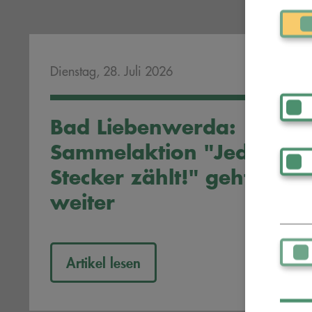
Dienstag, 28. Juli 2026
Bad Liebenwerda:
Sammelaktion "Jeder
Stecker zählt!" geht
weiter
Artikel lesen