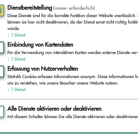
Dienstbereitstellung
(immer erforderlich)
Diese Dienste sind für die korrekte Funktion dieser Website unerlässlich. 
können sie hier nicht deaktivieren, da der Dienst sonst nicht richtig funkt
würde.
Freitag, 17. Juli 2026
↓
1
Dienst
Einbindung von Kartendaten
Für die Verwendung von interaktiven Karten werden externe Dienste ver
12.09.26: Tag des
↓
1
Dienst
offenen Wertstoffhofs
Erfassung von Nutzerverhalten
in Herzberg
Statistik Cookies erfassen Informationen anonym. Diese Informationen h
uns zu verstehen, wie unsere Besucher unsere Website nutzen.
↓
1
Dienst
Artikel lesen
Alle Dienste aktivieren oder deaktivieren
Mit diesem Schalter können Sie alle Dienste aktivieren oder deaktivieren