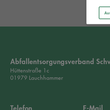
Au
Montag, 13. Juli 2026
E-Zigaretten gehören
nicht in die Mülltonne
Abfallentsorgungsverband Schw
Artikel lesen
Hüttenstraße 1c
01979 Lauchhammer
Telefon
E-Mail