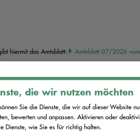
ibt hiermit das Amtsblatt:
Amtsblatt 07/2026 vo
nste, die wir nutzen möchten
können Sie die Dienste, die wir auf dieser Website nu
en, bewerten und anpassen. Aktivieren oder deaktiv
en aus unserer Reda
ie Dienste, wie Sie es für richtig halten.