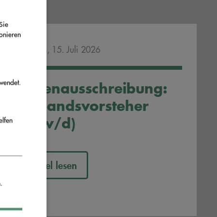
Sie
ionieren
Mittwoch, 15. Juli 2026
wendet.
Stellenausschreibung:
Verbandsvorsteher
(m/w/d)
elfen
Artikel lesen
.