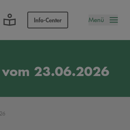
uche öffnen
Abfallkalender öffnen
Menü
Info-Center
6 vom 23.06.2026
026