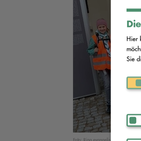
Die
Hier 
möcht
Sie d
Foto: Ring evangelischer Gemeindep