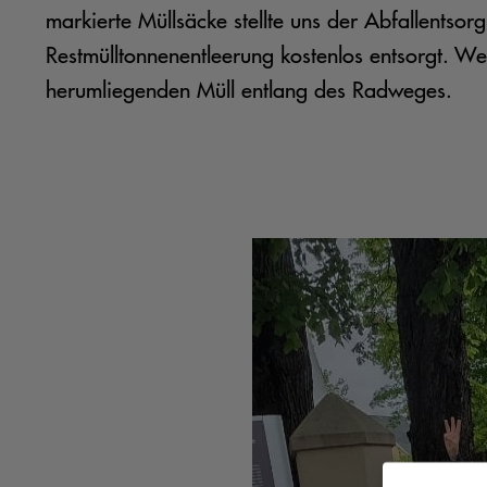
markierte Müllsäcke stellte uns der Abfallentso
Restmülltonnenentleerung kostenlos entsorgt. We
herumliegenden Müll entlang des Radweges.