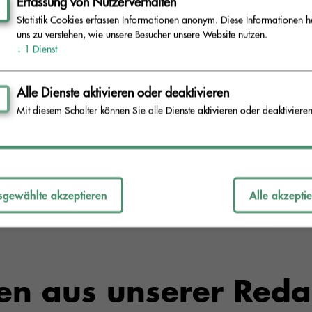
Erfassung von Nutzerverhalten
Statistik Cookies erfassen Informationen anonym. Diese Informationen h
uns zu verstehen, wie unsere Besucher unsere Website nutzen.
re Umwelt:
↓
1
Dienst
Alle Dienste aktivieren oder deaktivieren
fallentsorgungsverband Schwarze Elster engagierte B
Mit diesem Schalter können Sie alle Dienste aktivieren oder deaktivieren
gibt es weitere Infos:
AEV-Dreck-Weg-Tonne
sgewählte akzeptieren
Alle akzepti
en aus unserer Reda