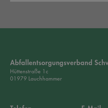
Montag, 13. Juli 2026
E-Zigaretten gehören
nicht in die Mülltonne
Abfallentsorgungsverband Schw
Artikel lesen
Hüttenstraße 1c
01979 Lauchhammer