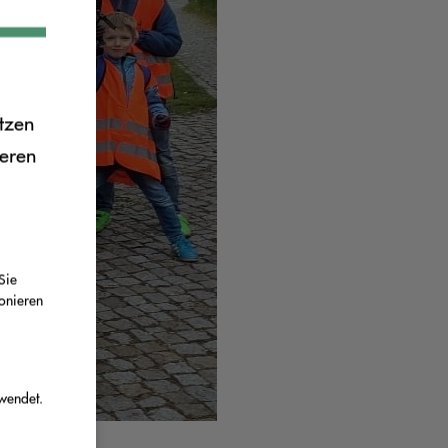
tzen
ieren
Sie
ionieren
wendet.