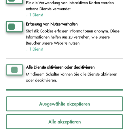
Für die Verwendung von interaktiven Karten werden
externe Dienste verwendet.
↓
1
Dienst
Umweltvorteile
: Die Verwendung von Kompost ist
Erfassung von Nutzerverhalten
eine umweltfreundliche Praxis, die dazu beiträgt,
Statistik Cookies erfassen Informationen anonym. Diese
Treibhausgasemissionen zu reduzieren und die
Informationen helfen uns zu verstehen, wie unsere
Umwelt zu schützen. Sie trägt auch zur
Besucher unsere Website nutzen.
↓
1
Dienst
Verbesserung der Bodenqualität und der
Artenvielfalt bei.
Alle Dienste aktivieren oder deaktivieren
Mit diesem Schalter können Sie alle Dienste aktivieren
Kostenersparnis:
Durch die Verwendung von
oder deaktivieren.
Fertigkompost können Sie Geld sparen, da
weniger synthetische Düngemittel und Pestizide
Ausgewählte akzeptieren
eingesetzt werden müssen.
Alle akzeptieren