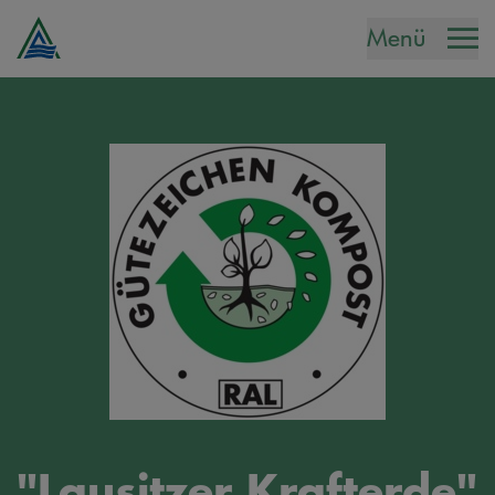
Menü
"Lausitzer Krafterde"